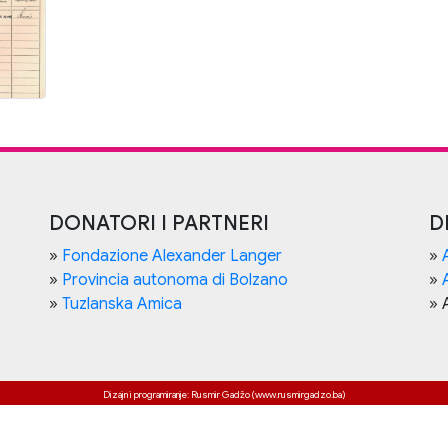
DONATORI I PARTNERI
D
»
Fondazione Alexander Langer
»
»
Provincia autonoma di Bolzano
»
»
Tuzlanska Amica
» 
Dizajn i programiranje: Rusmir Gadžo (www.rusmirgadzo.ba)