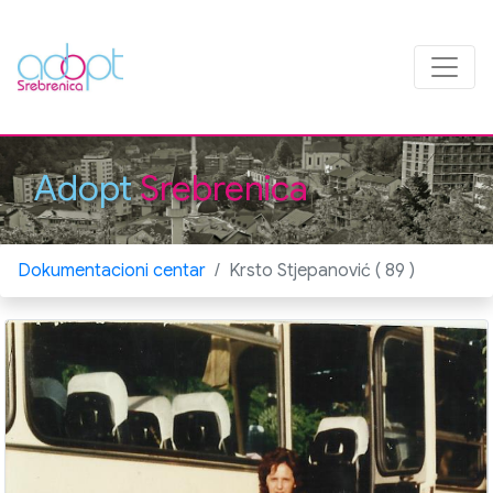
Adopt
Srebrenica
Dokumentacioni centar
Krsto Stjepanović ( 89 )