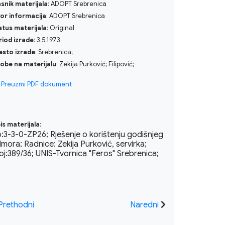
asnik materijala
: ADOPT Srebrenica
vor informacija
: ADOPT Srebrenica
atus materijala
: Original
riod izrade
: 3.5.1973.
esto izrade
: Srebrenica;
obe na materijalu
: Zekija Purković; Filipović;
Preuzmi PDF dokument
is materijala
:
:3-3-0-ZP26; Rješenje o korištenju godišnjeg
mora; Radnice: Zekija Purković, servirka;
oj:389/36; UNIS-Tvornica "Feros" Srebrenica;
Prethodni
Naredni