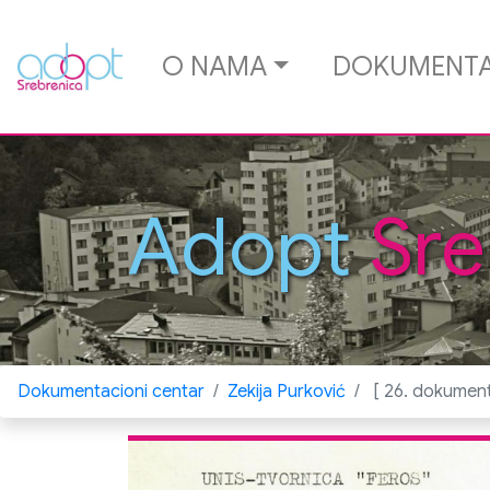
O NAMA
DOKUMENTA
Adopt
Sre
Dokumentacioni centar
Zekija Purković
[ 26. dokument