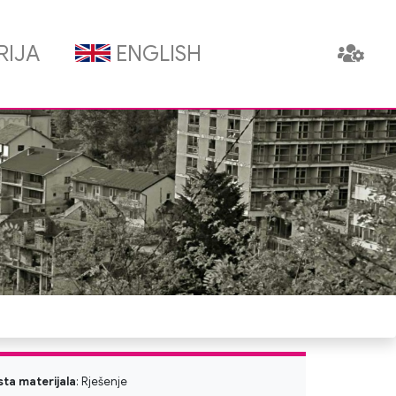
RIJA
ENGLISH
sta materijala
: Rješenje