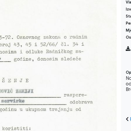
Vl
Iz
St
Pe
Mj
Os
Op
No
od
Br