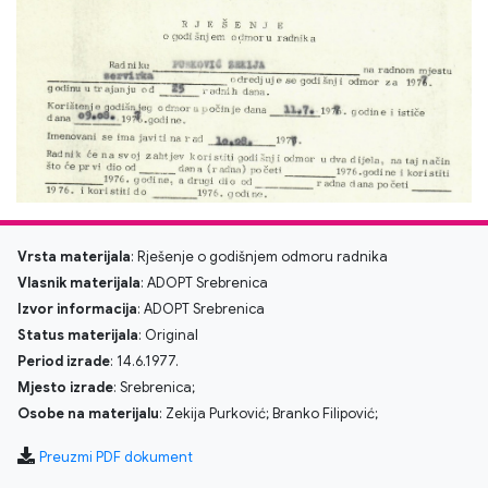
Vrsta materijala
: Rješenje o godišnjem odmoru radnika
Vlasnik materijala
: ADOPT Srebrenica
Izvor informacija
: ADOPT Srebrenica
Status materijala
: Original
Period izrade
: 14.6.1977.
Mjesto izrade
: Srebrenica;
Osobe na materijalu
: Zekija Purković; Branko Filipović;
Preuzmi PDF dokument