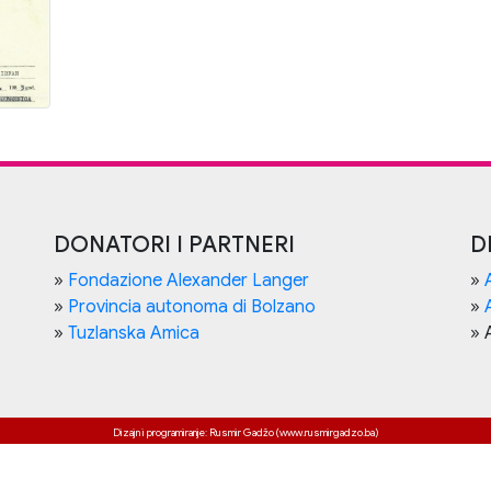
DONATORI I PARTNERI
D
»
Fondazione Alexander Langer
»
»
Provincia autonoma di Bolzano
»
»
Tuzlanska Amica
» 
Dizajn i programiranje: Rusmir Gadžo (www.rusmirgadzo.ba)