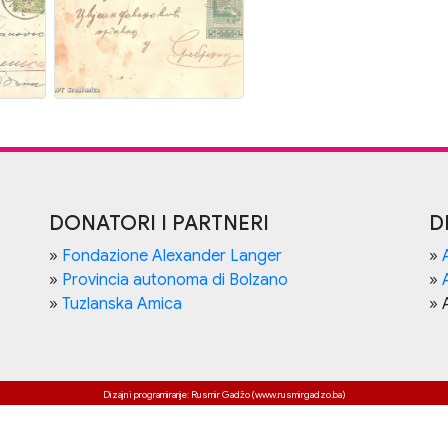
DONATORI I PARTNERI
D
»
Fondazione Alexander Langer
»
»
Provincia autonoma di Bolzano
»
»
Tuzlanska Amica
» 
Dizajn i programiranje: Rusmir Gadžo (www.rusmirgadzo.ba)